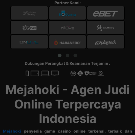
Partner Kami:
Dukungan Perangkat & Keamanan Terjamin :
Mejahoki - Agen Judi
Online Terpercaya
Indonesia
Mejahoki
penyedia game casino online terkenal, terbaik dan