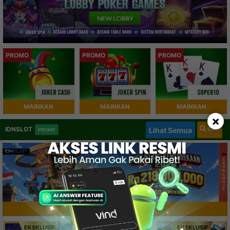
PROMO
PROMO
PROMO
MAINKAN
MAINKAN
MAINKAN
×
Cari
IDNSLOT
Lihat Semua
PROMO
LEBIH DETAIL
EKSKLUSIF
EKSKLUSIF
EKSKLUSIF