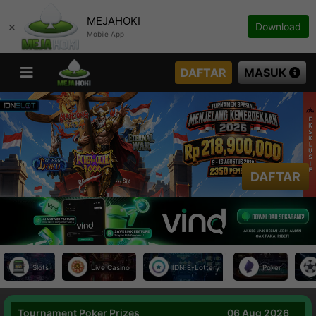
MEJAHOKI
×
Download
Mobile App
DAFTAR
MASUK
DAFTAR
Slots
Live Casino
IDN E-Lottery
Poker
Tournament Poker Prizes
06 Aug 2026