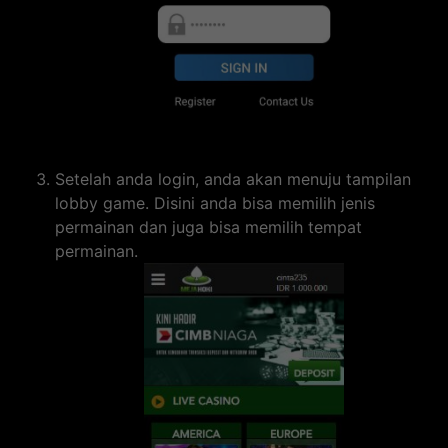
Setelah anda login, anda akan menuju tampilan
lobby game. Disini anda bisa memilih jenis
permainan dan juga bisa memilih tempat
permainan.