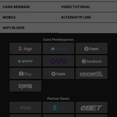
CARA BERMAIN
VIDEO TUTORIAL
MOBILE
ALTERNATIF LINK
ANTI BLOKIR
Cara Pembayaran:
Partner Kami: