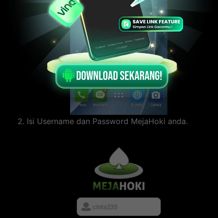
Isi Username dan Password MejaHoki anda.