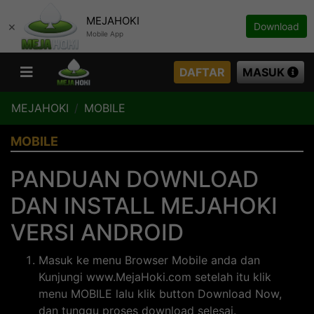
MEJAHOKI
×
Download
Mobile App
DAFTAR
MASUK
MEJAHOKI
MOBILE
MOBILE
PANDUAN DOWNLOAD
DAN INSTALL MEJAHOKI
VERSI ANDROID
Masuk ke menu Browser Mobile anda dan
Kunjungi www.MejaHoki.com setelah itu klik
menu
MOBILE
lalu klik button
Download Now
,
dan tunggu proses download selesai.