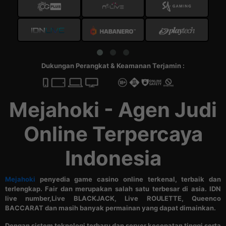
Dukungan Perangkat & Keamanan Terjamin :
Mejahoki - Agen Judi
Online Terpercaya
Indonesia
Mejahoki
penyedia game casino online terkenal, terbaik dan
terlengkap. Fair dan merupakan salah satu terbesar di asia. IDN
live number,Live BLACKJACK, Live ROULETTE, Queenco
BACCARAT dan masih banyak permainan yang dapat dimainkan.
Dengan sistem teknologi terbaru dan server kecepatan tinggi serta