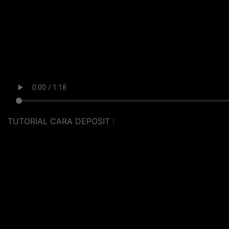
TUTORIAL CARA DEPOSIT :