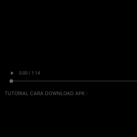
TUTORIAL CARA DOWNLOAD APK :