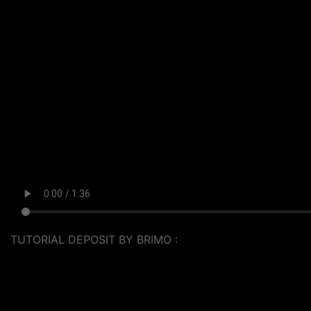
TUTORIAL DEPOSIT BY BRIMO :