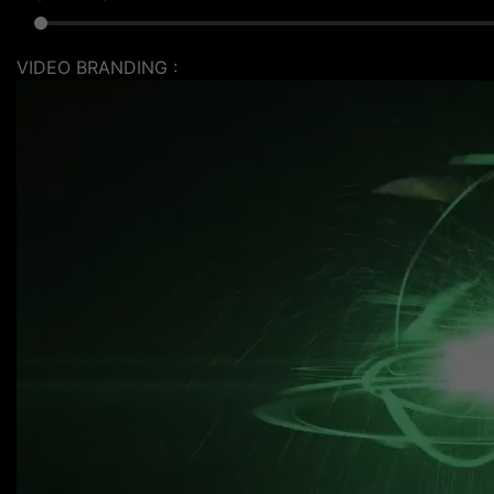
VIDEO BRANDING :