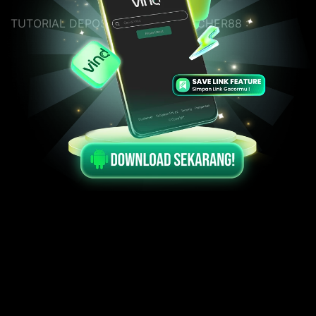
TUTORIAL DEPOSIT DENGAN VOUCHER88 :