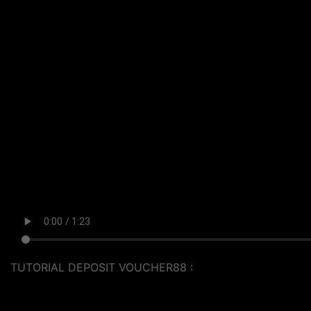
TUTORIAL DEPOSIT VOUCHER88 :